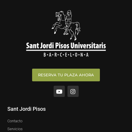
RESERVA TU PLAZA AHORA
Y
I
o
n
u
s
t
t
u
a
Sant Jordi Pisos
b
g
e
r
Contacto
a
m
Servicios