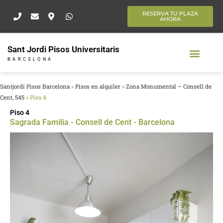
Ir
RESERVA TU PLAZA
al
AHORA
contenido
Sant Jordi Pisos Universitaris
BARCELONA
Santjordi Pisos Barcelona
»
Pisos en alquiler
»
Zona Monumental – Consell de
Cent, 545
»
Piso 4
Piso 4
Sagrada Familia - Consell de Cent - Barcelona