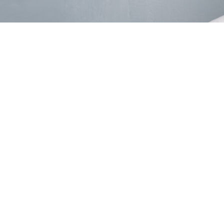
Llámanos y te atenderemos +34 932 541 280
Nuestros pisos
Informació
Ventalló, 10 - 6 pisos
Blog
Hipólito Lázaro, 6 - 6 pisos
Nosotros
Dos de Maig, 327 - 8 pisos
Padres
Consell de Cent, 545 - 8 pisos
Sant Jordi Hos