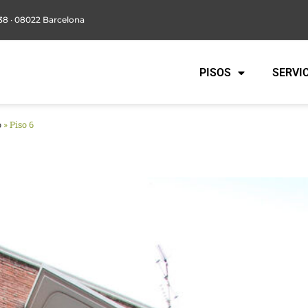
38 · 08022 Barcelona
PISOS
SERVI
o
»
Piso 6