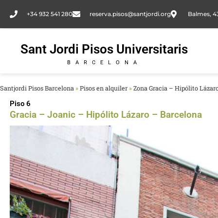
Ir
+34 932 541 280
reserva.pisos@santjordi.org
Balmes, 4
al
contenido
Sant Jordi Pisos Universitaris
BARCELONA
Santjordi Pisos Barcelona
»
Pisos en alquiler
»
Zona Gracia – Hipólito Lázar
Piso 6
Gracia – Joanic – Hipólito Lázaro – Barcelona