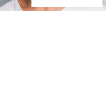
n
Colaboramos con
tels