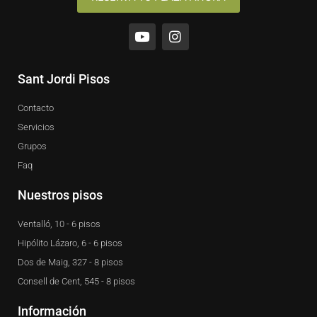
Y
I
o
n
u
s
t
t
u
a
Sant Jordi Pisos
b
g
e
r
Contacto
a
m
Servicios
Grupos
Faq
Nuestros pisos
Ventalló, 10 - 6 pisos
Hipólito Lázaro, 6 - 6 pisos
Dos de Maig, 327 - 8 pisos
Consell de Cent, 545 - 8 pisos
Información