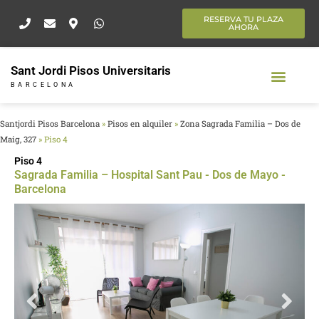
Ir
RESERVA TU PLAZA
al
AHORA
contenido
Sant Jordi Pisos Universitaris
BARCELONA
Santjordi Pisos Barcelona
»
Pisos en alquiler
»
Zona Sagrada Familia – Dos de
Maig, 327
»
Piso 4
Piso 4
Sagrada Familia – Hospital Sant Pau - Dos de Mayo -
Barcelona