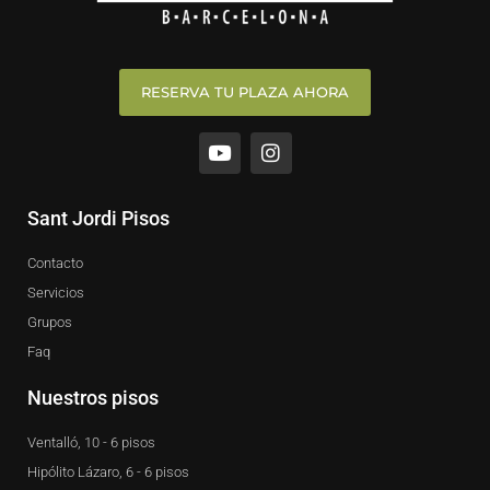
RESERVA TU PLAZA AHORA
Y
I
o
n
u
s
t
t
u
a
Sant Jordi Pisos
b
g
e
r
Contacto
a
m
Servicios
Grupos
Faq
Nuestros pisos
Ventalló, 10 - 6 pisos
Hipólito Lázaro, 6 - 6 pisos