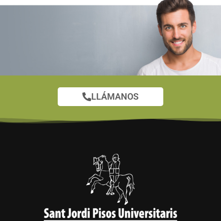
LLÁMANOS
¿Tienes alguna duda?
En nuestra sección FAQ encontrarás
más respuestas
ver todas las FAQ