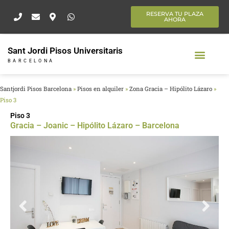
Ir
RESERVA TU PLAZA
al
AHORA
contenido
Sant Jordi Pisos Universitaris
BARCELONA
Santjordi Pisos Barcelona
»
Pisos en alquiler
»
Zona Gracia – Hipólito Lázaro
»
Piso 3
Piso 3
Gracia – Joanic – Hipólito Lázaro – Barcelona