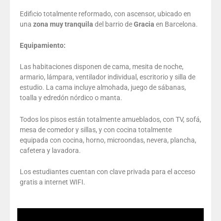
Edificio totalmente reformado, con ascensor, ubicado en
una
zona
muy
tranquila
del barrio de
Gracia
en Barcelona.
Equipamiento:
Las habitaciones disponen de cama, mesita de noche,
armario, lámpara, ventilador individual, escritorio y silla de
estudio. La cama incluye almohada, juego de sábanas,
toalla y edredón nórdico o manta.
Todos los pisos están totalmente amueblados, con TV, sofá,
mesa de comedor y sillas, y con cocina totalmente
equipada con cocina, horno, microondas, nevera, plancha,
cafetera y lavadora.
Los estudiantes cuentan con clave privada para el acceso
gratis a internet WIFI.