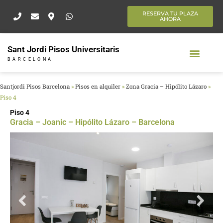
Ir
RESERVA TU PLAZA
al
AHORA
contenido
Sant Jordi Pisos Universitaris
BARCELONA
Santjordi Pisos Barcelona
»
Pisos en alquiler
»
Zona Gracia – Hipólito Lázaro
»
Piso 4
Piso 4
Gracia – Joanic – Hipólito Lázaro – Barcelona