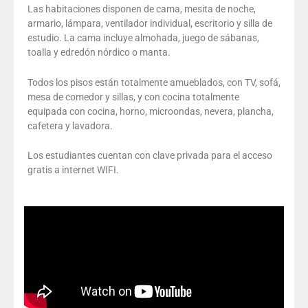
Las habitaciones disponen de cama, mesita de noche,
armario, lámpara, ventilador individual, escritorio y silla de
estudio. La cama incluye almohada, juego de sábanas,
toalla y edredón nórdico o manta.
Todos los pisos están totalmente amueblados, con TV, sofá,
mesa de comedor y sillas, y con cocina totalmente
equipada con cocina, horno, microondas, nevera, plancha,
cafetera y lavadora.
Los estudiantes cuentan con clave privada para el acceso
gratis a internet WIFI.