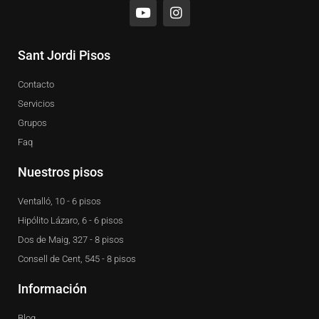
o
n
u
s
t
t
u
a
Sant Jordi Pisos
b
g
e
r
Contacto
a
m
Servicios
Grupos
Faq
Nuestros pisos
Ventalló, 10 - 6 pisos
Hipólito Lázaro, 6 - 6 pisos
Dos de Maig, 327 - 8 pisos
Consell de Cent, 545 - 8 pisos
Información
Blog